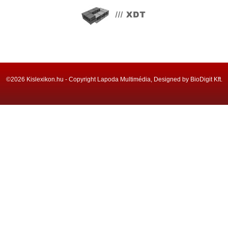
©2026 Kislexikon.hu - Copyright Lapoda Multimédia, Designed by BioDigit Kft.