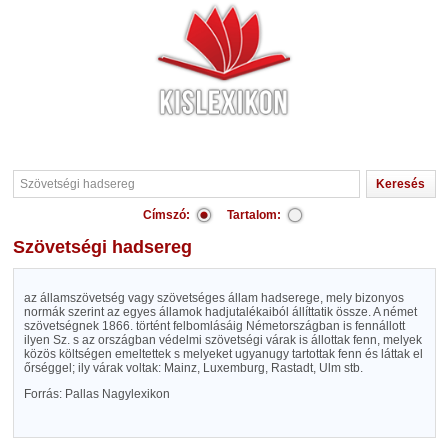
Címszó:
Tartalom:
Szövetségi hadsereg
az államszövetség vagy szövetséges állam hadserege, mely bizonyos
normák szerint az egyes államok hadjutalékaiból állíttatik össze. A német
szövetségnek 1866. történt felbomlásáig Németországban is fennállott
ilyen Sz. s az országban védelmi szövetségi várak is állottak fenn, melyek
közös költségen emeltettek s melyeket ugyanugy tartottak fenn és láttak el
őrséggel; ily várak voltak: Mainz, Luxemburg, Rastadt, Ulm stb.
Forrás: Pallas Nagylexikon