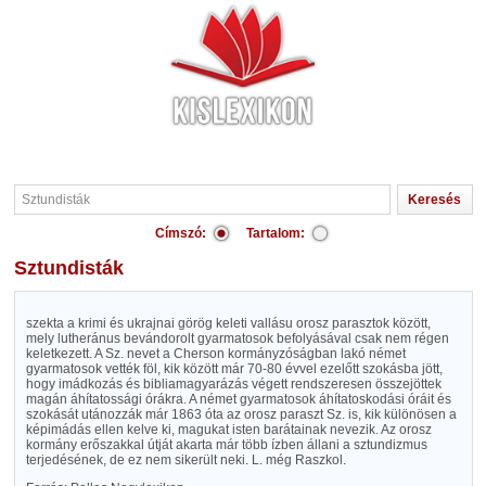
Címszó:
Tartalom:
Sztundisták
szekta a krimi és ukrajnai görög keleti vallásu orosz parasztok között,
mely lutheránus bevándorolt gyarmatosok befolyásával csak nem régen
keletkezett. A Sz. nevet a Cherson kormányzóságban lakó német
gyarmatosok vették föl, kik között már 70-80 évvel ezelőtt szokásba jött,
hogy imádkozás és bibliamagyarázás végett rendszeresen összejöttek
magán áhítatossági órákra. A német gyarmatosok áhítatoskodási óráit és
szokását utánozzák már 1863 óta az orosz paraszt Sz. is, kik különösen a
képimádás ellen kelve ki, magukat isten barátainak nevezik. Az orosz
kormány erőszakkal útját akarta már több ízben állani a sztundizmus
terjedésének, de ez nem sikerült neki. L. még Raszkol.