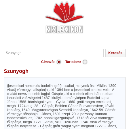
Címszó:
Tartalom:
Szunyogh
(jeszenicei nemes és budetini gróf) -család, melynek őse Miklós, 1390.
Abaúj vármegye alispánja, aki 1394-ben a jeszenicei birtokot vette. A
család nevezetesebb tagjai: Gáspár, aki a csehek elleni háborukban
tanusított vitézségeért 1487. királyi adományképen Budetint kapta. -
János, 1588. báróságot nyert. - Gyula, 1660. grófi rangra emeltetett;
megh. 1724 aug. 28. - Gáspár, Bethlen Gábor főudvarmestere, kővári
kapitány, 1640. Magyarországon Szendrő kapitánya, 1642-59. Gömör
vármegye főispánja. - János, 1691 szept. 20. a pozsonyi kamara
tanácsosává lett, 1702. annak igazgatójává, 1713-tól Árva vármegye
főispánja, megh. 1721. - Antal, szül. 1696-ban. 1746. Árva vármegye
főispáni helyettese. - Gáspár, grófi rangot nyert, meghalt 1727. - János,