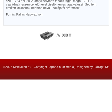
szül. 1724 ápr. 30. A királyi helytartó tanács tagja; megh. 1791. A
családnak jeszenicei előnevet viselő nemesi ága valószinüleg fent
említett Miklósnak Bertalan nevü unokájától származik.
Forrás: Pallas Nagylexikon
©2026 Kislexikon.hu - Copyright Lapoda Multimédia, Designed by BioDigit Kft.