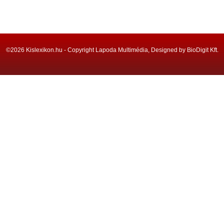
©2026 Kislexikon.hu - Copyright Lapoda Multimédia, Designed by BioDigit Kft.