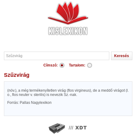
Címszó:
Tartalom:
Szűzvirág
(növ.), a még termékenyítetlen virág (flos virgineus), de a meddő virágot (l.
o., flos neuter v. sterilis) is nevezik Sz.-nak.
Forrás: Pallas Nagylexikon