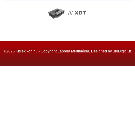
©2026 Kislexikon.hu - Copyright Lapoda Multimédia, Designed by BioDigit Kft.