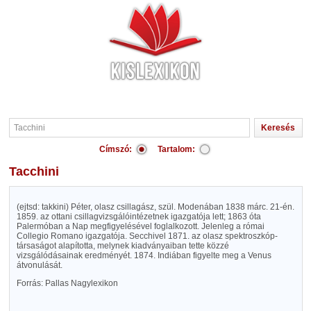
Címszó:
Tartalom:
Tacchini
(ejtsd: takkini) Péter, olasz csillagász, szül. Modenában 1838 márc. 21-én.
1859. az ottani csillagvizsgálóintézetnek igazgatója lett; 1863 óta
Palermóban a Nap megfigyelésével foglalkozott. Jelenleg a római
Collegio Romano igazgatója. Secchivel 1871. az olasz spektroszkóp-
társaságot alapította, melynek kiadványaiban tette közzé
vizsgálódásainak eredményét. 1874. Indiában figyelte meg a Venus
átvonulását.
Forrás: Pallas Nagylexikon