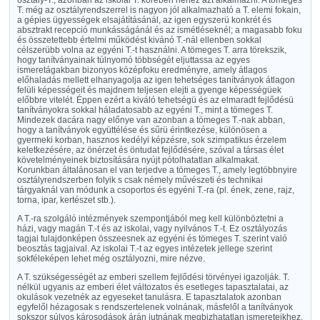
osztály-T., azonban az iskolai T. körében nehéz azt alkalmazni. A tömeges
T. még az osztályrendszerrel is nagyon jól alkalmazható a T. elemi fokain,
a gépies ügyességek elsajátításánál, az igen egyszerü konkrét és
absztrakt recepció munkásságánál és az ismétléseknél; a magasabb foku
és összetettebb értelmi működést kivánó T.-nál ellenben sokkal
célszerübb volna az egyéni T.-t használni. A tömeges T. arra törekszik,
hogy tanítványainak túlnyomó többségét eljuttassa az egyes
ismeretágakban bizonyos középfoku eredményre, amely átlagos
előhaladás mellett elhanyagolja az igen tehetséges tanítványok átlagon
felüli képességeit és majdnem teljesen elejti a gyenge képességüek
előbbre vitelét. Éppen ezért a kiváló tehetségü és az elmaradt fejlődésü
tanítványokra sokkal háladatosabb az egyéni T., mint a tömeges T.
Mindezek dacára nagy előnye van azonban a tömeges T.-nak abban,
hogy a tanítványok együttélése és sűrü érintkezése, különösen a
gyermeki korban, hasznos kedélyi képzésre, sok szimpatikus érzelem
keletkezésére, az önérzet és öntudat fejlődésére, szóval a társas élet
követelményeinek biztosítására nyújt pótolhatatlan alkalmakat.
Korunkban általánosan el van terjedve a tömeges T., amely legtöbbnyire
osztályrendszerben folyik s csak némely művészeti és technikai
tárgyaknál van módunk a csoportos és egyéni T.-ra (pl. ének, zene, rajz,
torna, ipar, kertészet stb.).
A T.-ra szolgáló intézmények szempontjából meg kell különböztetni a
házi, vagy magán T.-t és az iskolai, vagy nyilvános T.-t. Ez osztályozás
tagjai tulajdonképen összeesnek az egyéni és tömeges T. szerint való
beosztás tagjaival. Az iskolai T.-t az egyes intézetek jellege szerint
sokféleképen lehet még osztályozni, mire nézve.
A T. szükségességét az emberi szellem fejlődési törvényei igazolják. T.
nélkül ugyanis az emberi élet változatos és esetleges tapasztalatai, az
okulások vezetnék az egyeseket tanulásra. E tapasztalatok azonban
egyfelől hézagosak s rendszertelenek volnának, másfelől a tanítványok
sokszor súlyos károsodások árán jutnának megbizhatatlan ismereteikhez,