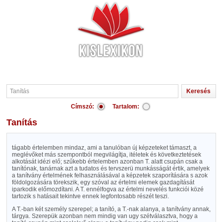
Címszó:
Tartalom:
Tanítás
tágabb értelemben mindaz, ami a tanulóban új képzeteket támaszt, a
meglévőket más szempontból megvilágítja, itéletek és következtetések
alkotását idézi elő; szűkebb értelemben azonban T. alatt csupán csak a
tanítónak, tanárnak azt a tudatos és tervszerü munkásságát értik, amelyek
a tanítvány értelmének felhasználásával a képzetek szaporítására s azok
földolgozására törekszik, egy szóval az értelmi elemek gazdagítását
iparkodik előmozdítani. A T. ennélfogva az értelmi nevelés funkciói közé
tartozik s hatásait tekintve ennek legfontosabb részét teszi.
A T.-ban két személy szerepel; a tanító, a T.-nak alanya, a tanítvány annak,
tárgya. Szerepük azonban nem mindig van ugy szétválasztva, hogy a