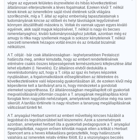
végre az egyesek felületes észrevételei és hibás következtetései
általánosan elterjesztenék a téves fogalmakat. Ezeken kívűl T. nélkül
kinek-kinek az ismeretköre saját rövid életének szűk világára
szorítkoznék, míg a T. által az egész emberiség tapasztalatainak s
tudományának kincse az időbeli és helyi távolságok legyőzésével
könnyen átszállítható másokra is. Voltak és vannak ugyan egyes kiváló
egyének, akik saját maguk képzésével, T. nélkül is nagy és becses
ismeretanyaghoz, kiváló tudományossághoz jutottak, azonban még ez
amugy is ritka nagy szellemek maguk is sokszor kénytelenek T. nélkül
szerzett ismereteik hézagos voltát érezni és az öntudat bizalmát
nélkülözni.
A T. célját - bár csak általánosságban - leghelyesebben Pestalozzi
határozta meg, amikor kimutatta, hogy az embert rendeltetésének
elérésére csakis összes képességeinek természetszerü kifejlesztése által
lehet eljuttatni (l. Nevelés). Ez általános elvből dedukálta a
neveléstudomány azt, hogy a T. célja az igaz és helyes képzetek
nyujtásában, a fogalomalkotások elősegítésében az itéletrekre és
következtetésekre való képesség gyakorlásában áll, de ezeken kívűl még
képesítenie kell a tanítványt arra is, hogy mindezeket a gondolati
elemeket szaporíthassa. Ez általánosságban megállapított cél gyakorlati
megvalósításánál jóformán csupán a T. anyagának megállapítása körül
forogtak fenn nagyobb nehézségek, amelyeknek legyőzése még ma sem
sikerült. A tanítás története is nagy részben a tananyag megállapításának
változásait tünteti fel.
A T. anyagául Herbart szerint az emberi műveltség kincses házából a
legjobbat és legcélszerübbet kell kiszemelni. Azok a szemelvények
azonban, amelyeket herbart óta a gyakorlati pedagogusok a T. anyagául
megállapítottak, nagyon erősen kihivták maguk ellen a krtikát s Herbart
Spencert arra a heves kifakadásra gerjesztették, hogy határozzunk
valahára az ismeretek relativ értéke fölött. Ez a viszonylagos becslés