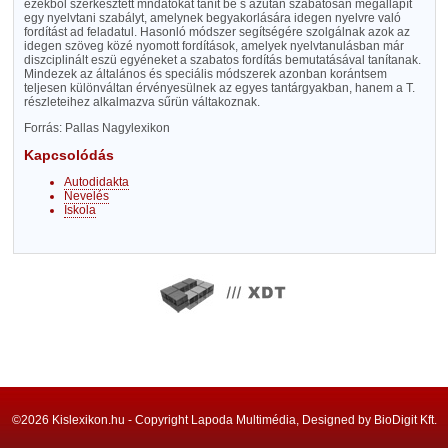
ezekből szerkesztett mndatokat tanít be s azután szabatosan megállapít
egy nyelvtani szabályt, amelynek begyakorlására idegen nyelvre való
fordítást ad feladatul. Hasonló módszer segítségére szolgálnak azok az
idegen szöveg közé nyomott fordítások, amelyek nyelvtanulásban már
diszciplinált eszü egyéneket a szabatos fordítás bemutatásával tanítanak.
Mindezek az általános és speciális módszerek azonban korántsem
teljesen különváltan érvényesülnek az egyes tantárgyakban, hanem a T.
részleteihez alkalmazva sűrün váltakoznak.
Forrás: Pallas Nagylexikon
Kapcsolódás
Autodidakta
Nevelés
Iskola
©2026 Kislexikon.hu - Copyright Lapoda Multimédia, Designed by BioDigit Kft.