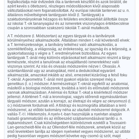
foglalkoztatja már évtizedek óta a tantervek készítőit és azok birálóit, de
azért kevés s ötletszerü, részleges módosításokon kívűl alaposabb
változtatásokat nem foganatosítottak. Az európai iskolák tantervei az u. n.
általános műveltségnek tantárgyain kívűl (l. Tantárgyak) a
szaktudományoknak hézagos és felületes enciklopédiáit állították össze
az iskolai T.-ok tananyagául és az ismeretek viszonylagos értékbecslése
csupán a szorosabban szakszerü iskolák T.-ainál mutatkozik.
A T. módszere (l. Módszertan) az egyes tárgyak és a tanítványok
körülményeihez alkalmazkodik. Általában minden t.-nál követendő elvek:
a T. természetessége, a tanítvány lelkéhez való alkalmazkodás, a
szemléltetőség, a világosság, az érdekesség, az igazság és a teljesség, a
gyakorlatiasság s végre a T. eredményének biztosítása. Az egyes
tantárgyak T.-ánál még különös eljárásokat kell alkalmazni részint a tárgy
természete, részint a tanulónak az elsajátítandó ismeretekhez való
viszonya szerint. Az irás és olvasás módszerére nézve l. Olvasás. A
számtanításnál ugy az analogiákat, mint a dedukciókat egyaránt
alkalmazzák, amazokat inkább az alsó, emezeket kizárólag a felső foku
T.-oknál. A geometria T.-ánál mint gyakori eljárás szerepel még a
genetikus (l. o.) módszer. A természetrajzi T.-oknál egyfelől az anatomiai,
másfelől a biologiai módszerek, továbbá a leiró és előmutató módszerek
vannak alkalmazásban. A kémiai és fizikai T.-okat a kisérletező módszer
jellemzi. A történet-T.-nál a kronologiai, vagyis időrendi egymásutánban
tárgyaló módszer, azután a korrajzi, az életrajzi és végre az oknyomozó (l.
o.) módzserek fordulnak elő. A földrajz és kozmográfia általában a leiró
módszerrel, az előbbi tudomány néha az utaztató módszerrel dolgozik. A
vallás-T.-t l. Hitelemzés. A nyelv-t.-ban használják a nyelvtan alapján
haladó grammatizáló és az élőbeszéd szájbamondásával tanító u. n.
dajkamódszert. Csak külsőségekben különböznek ezektől a Toussaint-
Lan-genscheidt-féle és az Ollendorf-féle módszerek, amelyek közül az
első levelekben tanítja az idegen nyelveket vegyes módszerrel, az utóbbi
pedig hasonlóan vegyes módszert követve egy csomó új szót, majd