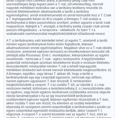
tanító csupán mint cselekvő alany, a tanítvány pedig csak mint
szenvedőleges tárgy legyen jelen a T.-nál, sőt ellenkezőleg, mennél
nagyobb mértékben biztosítva van a tanítvány tevékeny részvéte és
mennél tökéletesebben alkalmazkodik a tanító a tanítvány
egyéniségéhez: annál eredményesebb és annál könnyebb lesz a T. Csak
a T. legmagasabb fokain és itt is csupán a tömeges T.-nál szokás a
tanítványokat a teljes passzivitásra szorítani, amikor ugyanis a tanár csak
magyarázza, fejtegeti a T. anyagát, a tanítvány pedig csupán csak annak
passziv elfogadására - a recepcióra - vállalkozik. Az ilyen T.-t a
szabatosabb nyelvhasználat megkülönböztetésül előadásnak nevezi.
A T. a tanítványokra való tekintettel lehet: a) egyéni T., amelynél a tanító
minden egyes tanítványával külön-külön foglalkozik, teljesen
alkalmazkodván ennek egyéniségéhez. Magában véve ez a T.-nak ideális
rendszere, amelynek egészen tervszerü és következetesen keresztül vitt
példáját adta Rousseau: Emil c. munkájában, kiterjeszkedvén az egyéni
nevelésnek - nemcsak a T.-nak - egész rendszerére. A legyőzhetetlen
gyakorlati nehézségek azonban lehetetlenné teszik e rendszer tökéletes
keresztülvitelét, mindazáltal minden T.-nál a lehető legnagyobb
mértékben törekedni kell ennek mennél tökéletesebb megközelítésére. b)
A tömeges, együttes, vagy társas T. abban áll, hogy a tanító a
tanítványoknak egy-egy csoportját egyszerre, nemcsak egy időben,
hanem egészen ugyanazon T.-ban részesíti. E rendszerben
megkülönböztetik a csoport.-T.-t az osztály-T.-tól; az iskolák (l. o.) mai
rendszere mellett, különösen a tankötelezettség (l. o.) keresztülvitele után
az egykoru, vagy közel egykoru tanítványok osztályokba sorozva végezik
iskolai tanulmányaikat s ha az igy összeverődött tanítványok
osztályonként egészen együtt, teljesen egyformán részesülnek a T.-ban,
akkor osztály-T.-ban van részül; ha ellenben az osztály kebelében
képesség és szorgalom szerint csoportosítják a tanítványokat s azután az
egyes csoportokat egymástól elválasztva tanítják, akkor csoport-T.-t
végeznek. A csoport-T. e szerint közelebb van az egyéni T.-hoz, mint az