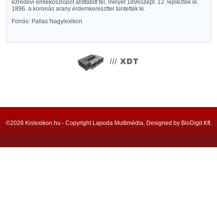
ezredévi emlékoszlopot állíttatott fel, melyet 1896szept. 12. lepleztek le.
1896. a koronás arany érdemkereszttel tüntették ki.
Forrás: Pallas Nagylexikon
©2026 Kislexikon.hu - Copyright Lapoda Multimédia, Designed by BioDigit Kft.