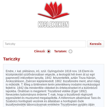
Címszó:
Tartalom:
Tariczky
Endre, r. kat. plébános, iró, szül. Gyöngyösön 1818 nov. 18.Elemi és
középiskoláit szülővárosában végezte, a teologiát hét éven át az egri
papnevelő intézetben tanulta. 1842. felszentelték, aztán Tisza-Nánán,
Árokszálláson, Zsércen káplánkodott. 1862. tiszafüredre ment, ahol máig
is működik. T. főleg a történelem terén jelentékeny irodalmi munkásságot
fejtett ki. 1842 óta mindenféle cikkeket és értekezéseket irt a különböző
lapokba. Önállóan is megjelent: Tiszafüred vidéke (Eger 1892).
Nevezetes tudományos érdeme T.-nak, hogy a tiszafüredi régészeti
egyesületet és muzeumot megalapította. A millennium alkalmával Tass és
Szabolcs honfoglaló vezérek és általában a honfoglaló ősök
tiszafüredvidéki táborozásainak emlékére Tiszafüreden gyüjtés útján