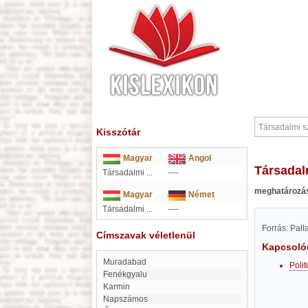
Kisszótár
Magyar
Angol
Társada
Társadalmi ...
----
meghatározá
Magyar
Német
Társadalmi ...
----
Forrás: Pal
Címszavak véletlenül
Kapcsoló
Muradabad
Poli
Fenékgyalu
Karmin
Napszámos