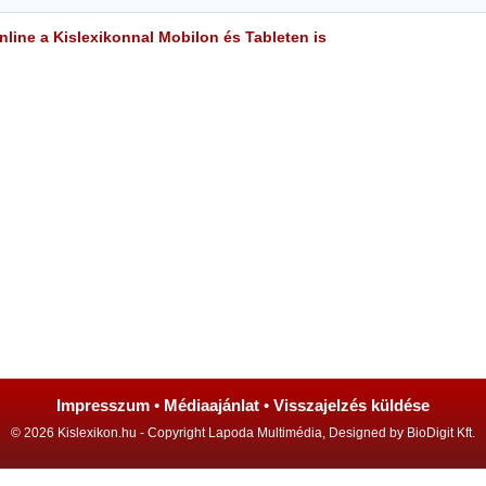
line a Kislexikonnal Mobilon és Tableten is
Impresszum
•
Médiaajánlat
•
Visszajelzés küldése
© 2026 Kislexikon.hu - Copyright Lapoda Multimédia, Designed by BioDigit Kft.