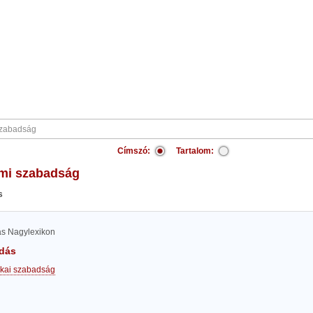
Címszó:
Tartalom:
lmi szabadság
s
las Nagylexikon
dás
tikai szabadság