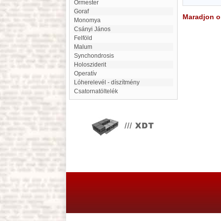
Őrmester
Goraf
Maradjon on
Monomya
Csányi János
Felföld
malum
Synchondrosis
Holosziderit
Operatív
Lóherelevél - díszítmény
Csatornatöltelék