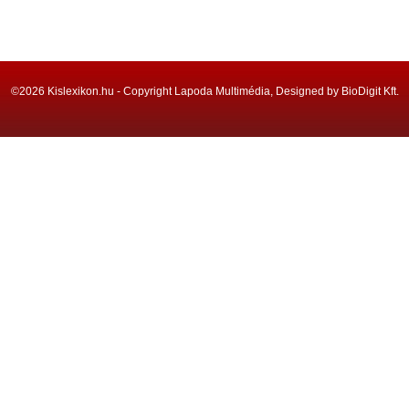
©2026 Kislexikon.hu - Copyright Lapoda Multimédia, Designed by BioDigit Kft.