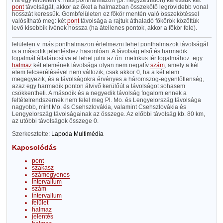
Ha egy felületen v. más ponthalmazon (pl. négyzethálón) keressük két
pont
távolságát, akkor az őket a halmazban összekötő legrövidebb vonal
hosszát keressük. Gombfelületen ez főkör mentén való összekötéssel
valósítható meg: két
pont
távolsága a rajtuk áthaladó főkörök közöttük
levő kisebbik ívének hossza (ha átellenes pontok, akkor a főkör fele).
felületen v. más ponthalmazon értelmezni lehet ponthalmazok távolságát
is a második jelentéshez hasonlóan. A távolság első és harmadik
fogalmát általánosítva el lehet jutni az ún. metrikus tér fogalmához: egy
halmaz
két elemének távolsága olyan nem negatív
szám
, amely a két
elem felcserélésével nem változik, csak akkor 0, ha a két elem
megegyezik, és a távolságokra érvényes a háromszög-egyenlőtlenség,
azaz egy harmadik ponton átvivő kerülőút a távolságot sohasem
csökkentheti. A második és a negyedik távolság fogalom ennek a
feltételrendszernek nem felel meg Pl. Mo. és Lengyelország távolsága
nagyobb, mint Mo. és Csehszlovákia, valamint Csehszlovákia és
Lengyelország távolságainak az összege. Az előbbi távolság kb. 80 km,
az utóbbi távolságok összege 0.
Szerkesztette:
Lapoda Multimédia
Kapcsolódás
pont
szakasz
számegyenes
intervallum
szám
intervallum
felület
halmaz
jelentés