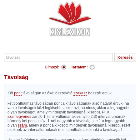
Címszó:
Tartalom:
távolság
Két
pont
távolságán az őket összekötő
szakasz
hosszát ertjük.
két ponthalmaz távolságán pontjaik távolságának alsó határát értjük (ha
van e távolságok közt legkisebb, akkor azt, ha nincs, akkor a legnagyobb
olyan távolságot, amely mindegyik távolságnál kisebb). Pl. a
számegyenes
zárt [0,1 ] intervallumának és nyílt (2;3) intervallumának
bármely két pontja közt 1-nél nagyobb a távolság , de 1 a legnagyobb
olyan
szám
, amely a pontjaik közötti mindegyik távolságnál kisebb, ezért
ezeknek az intervallurnoknak (mint ponthalmazoknak) a távolsága 1.