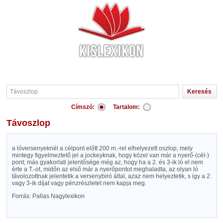
Címszó:
Tartalom:
Távoszlop
a lóversenyeknél a célpont előtt 200 m.-rel elhelyezett oszlop, mely
mintegy figyelmeztető jel a jockeyknak, hogy közel van már a nyerő-(cél-)
pont; más gyakorlati jelentősége még az, hogy ha a 2. és 3-ik ló el nem
érte a T.-ot, midőn az első már a nyerőpontot meghaladta, az olyan ló
távolozottnak jelentetik a versenybiró által, azaz nem helyeztetik, s igy a 2.
vagy 3-ik díjat vagy pénzrészletet nem kapja meg.
Forrás: Pallas Nagylexikon