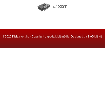
©2026 Kislexikon.hu - Copyright Lapoda Multimédia, Designed by BioDigit Kft.