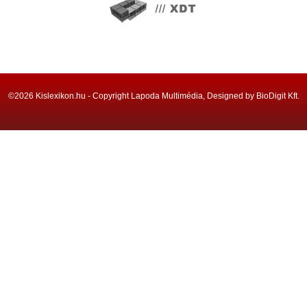
©2026 Kislexikon.hu - Copyright Lapoda Multimédia, Designed by BioDigit Kft.