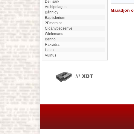
Déli sark
Archipelagus
Maradjon on
Bánhidy
Baptisterium
?emernica
Cigánypecsenye
Wielemans
Benno
Rákvidra
Halek
Vulnus