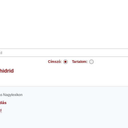
Címszó:
Tartalom:
hidrid
las Nagylexikon
dás
id