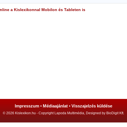
line a Kislexikonnal Mobilon és Tableten is
Impresszum
•
Médiaajánlat
•
Visszajelzés küldése
© 2026 Kislexikon.hu - Copyright Lapoda Multimédia, Designed by BioDigit Kft.