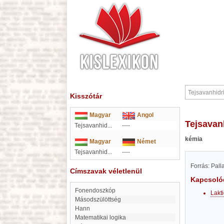
Kisszótár
Magyar
Angol
Tejsavan
Tejsavanhid...
----
kémia
Magyar
Német
Tejsavanhid...
----
Forrás: Pal
Címszavak véletlenül
Kapcsoló
fonendoszkóp
Lakt
Másodszülöttség
Hann
matematikai logika