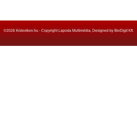
©2026 Kislexikon.hu - Copyright Lapoda Multimédia, Designed by BioDigit Kft.