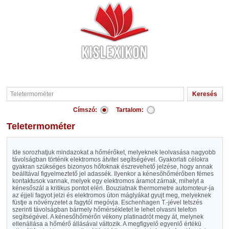
Címszó:
Tartalom:
Teletermométer
Ide sorozhatjuk mindazokat a hőmérőket, melyeknek leolvasása nagyobb
távolságban történik elektromos átvitel segítségével. Gyakorlati célokra
gyakran szükséges bizonyos hőfoknak észrevehető jelzése, hogy annak
beálltával figyelmeztető jel adassék. Ilyenkor a kénesőhőmérőben fémes
kontaktusok vannak, melyek egy elektromos áramot zárnak, mihelyt a
kénesőszál a kritikus pontot eléri. Bouziatnak thermometre automoteur-ja
az éjjeli fagyot jelzi és elektromos úton máglyákat gyujt meg, melyeknek
füstje a növényzetet a fagytól megóvja. Eschenhagen T.-jével tetszés
szerinti távolságban bármely hőmérsékletet le lehet olvasni telefon
segítségével. A kénesőhőmérőn vékony platinadrót megy át, melynek
ellenállása a hőmérő állásával változik. A megfigyelő egyenlő értékü