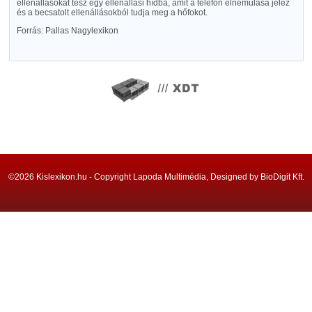
ellenállásokat tesz egy ellenállási hídba, amit a telefon elnémulása jelez
és a becsatolt ellenállásokból tudja meg a hőfokot.
Forrás: Pallas Nagylexikon
©2026 Kislexikon.hu - Copyright Lapoda Multimédia, Designed by BioDigit Kft.