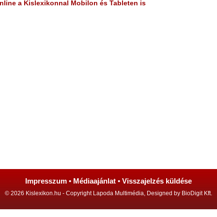
line a Kislexikonnal Mobilon és Tableten is
Impresszum
•
Médiaajánlat
•
Visszajelzés küldése
© 2026 Kislexikon.hu - Copyright Lapoda Multimédia, Designed by BioDigit Kft.