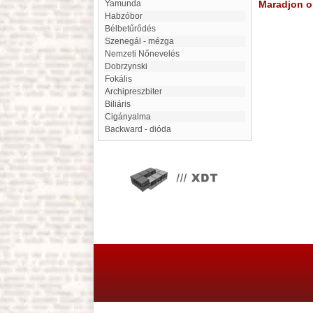
Yamunda
Maradjon on
Habzóbor
Bélbetűrődés
Szenegál - mézga
Nemzeti Nőnevelés
Dobrzynski
fokális
Archipreszbiter
biliáris
Cigányalma
Backward - dióda