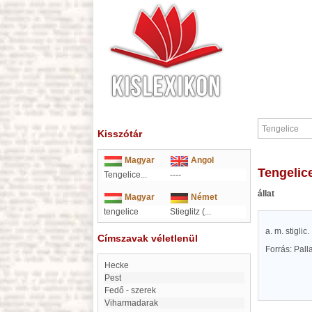
Kisszótár
Magyar
Angol
Tengelic
Tengelice...
----
állat
Magyar
Német
tengelice
Stieglitz (
...
a. m. stiglic.
Címszavak véletlenül
Forrás: Pal
Hecke
Pest
Fedő - szerek
Viharmadarak