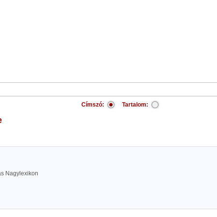
Címszó:
Tartalom:
e
las Nagylexikon