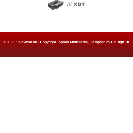
©2026 Kislexikon.hu - Copyright Lapoda Multimédia, Designed by BioDigit Kft.