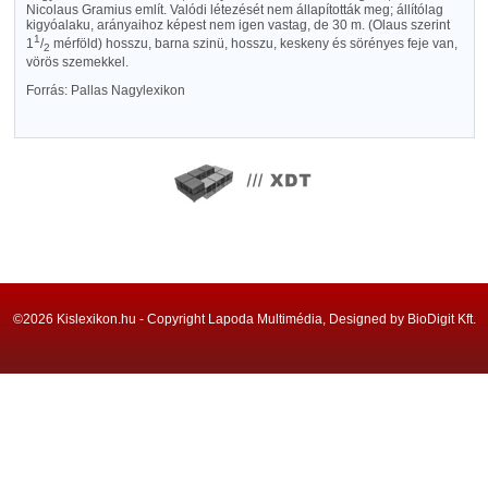
Nicolaus Gramius említ. Valódi létezését nem állapították meg; állítólag
kigyóalaku, arányaihoz képest nem igen vastag, de 30 m. (Olaus szerint
1
1
/
mérföld) hosszu, barna szinü, hosszu, keskeny és sörényes feje van,
2
vörös szemekkel.
Forrás: Pallas Nagylexikon
©2026 Kislexikon.hu - Copyright Lapoda Multimédia, Designed by BioDigit Kft.