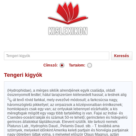
Címszó:
Tartalom:
Tengeri kigyók
(Hydrophidae), a mérges siklók alrendjének egyik családja, oldalt
összenyomott testtel; hátul tarajszerüen kiélesedett hassal; a testnek alig
1
/
-át tevő rövid farkkal, mely evezővé módosult; a farkcsúcsa nagy,
6
háromszögletü pikkellyel; az orrpaizsok a középvonalban érintkeznek;
homlokpaizs csak egy van; az orrlyukak lebennyel elzárhatók; a kis
méregfogak mögött egy vagy több tartalékfog is van. Fajai az Indiai- és
Csendes-oceánt lakják és számuk 50-re tehető; gerinctelen és hidegvérü
gerinces állatokkal táplálkoznak. Elevent szülők. Ide tartozó nemek:
Platurus Latr., Hydrophis Daud., Pelamis Daud. stb. - T. továbbá ama
szörnyek, melyeket időnkint Amerika keleti partjain és Norvégia partjainak
nagy öbleiben láttak volna, s melyeket először Olaus Magnus, aztán