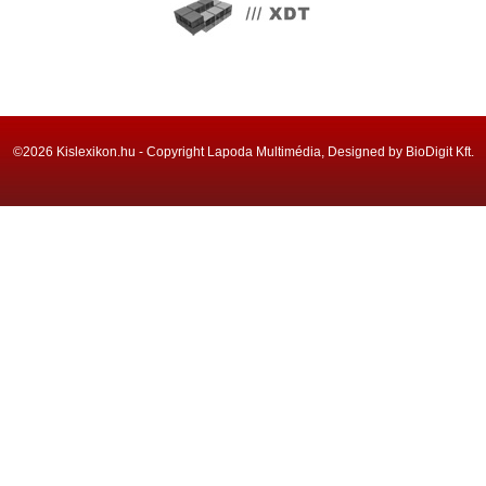
©2026 Kislexikon.hu - Copyright Lapoda Multimédia, Designed by BioDigit Kft.