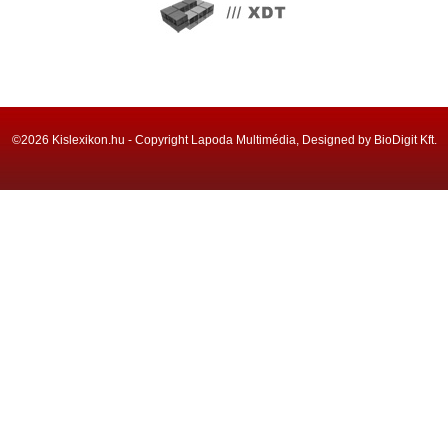
©2026 Kislexikon.hu - Copyright Lapoda Multimédia, Designed by BioDigit Kft.