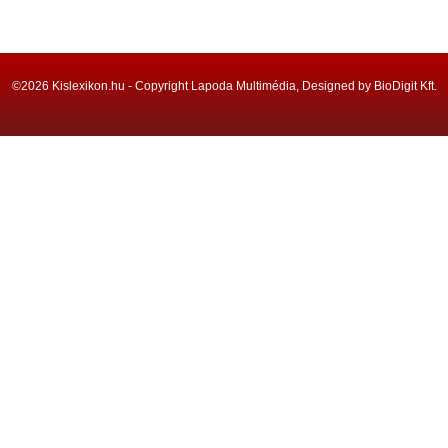
©2026 Kislexikon.hu - Copyright Lapoda Multimédia, Designed by BioDigit Kft.