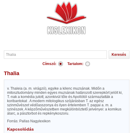
Címszó:
Tartalom:
Thalia
v. Thaleia (a. m. virágzó), egyike a kilenc muzsának. Midőn a
mitosztudomány minden egyes muzsának határozott szerepkört jelölt ki,
T.-nak a komédia jutott; azonkivül tőle és Apollótól származtatták a
koribantokat . A modern mitologikus szójárásban T. az egész
szinművészet védőasszonya és ilyen értelemben T. papjai a. m. a
szinészek. A képzőművészetben megkülönböztető jelvényei: a komikus
álarc, a pásztorbot és repkénykoszoru.
Forrás: Pallas Nagylexikon
Kapcsolódás