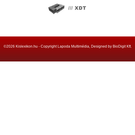
©2026 Kislexikon.hu - Copyright Lapoda Multimédia, Designed by BioDigit Kft.