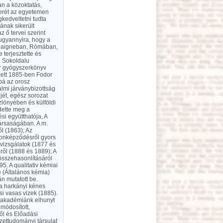
an a közoktatás,
erét az egyetemen
kedveltetni tudta
ának sikerült
z ő tervei szerint
 ugyannyira, hogy a
ampaigneban, Rómában,
terjesztette és
. Sokoldalu
r gyógyszerkönyv
zett 1885-ben Fodor
bá az orosz
almi járványbizottság
ejét, egész sorozat
zlönyében és külföldi
dette meg a
ési együtthatója, A
társaságában. A m.
l (1863); Az
zonképződésről gyors
 vizsgálatok (1877 és
ről (1888 és 1889); A
összehasonlításáról
5. A qualitativ kémiai
 (Általános kémia)
n mutatott be.
 a harkányi kénes
csi vasas vizek (1885).
le akadémiánk elhunyt
 módosított,
ől és Előadási
szettudományi társulat