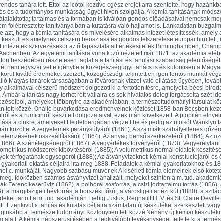
endes tanára lett. Ettől az időtől kezdve egész erejét arra szentelte, hogy hazánkb
s és a tudományos munkásság ügyét hiven szolgálja. A kémia tanításának módsz
átalakította; tartalmas és a formában is kiválóan gondos előadásaival nemcsak meg
em fölébresztette tanítványaiban a kutatásra való hajlamot is. Lankadatlan buzgalm
e azt, hogy a kémia tanítására és mívelésére alkalmas intézet létesíttessék, amely a
s készült és amelynek célszerü beosztása és gondos felszerelése európai hirü lett,
t intézetek szervezésekor az ő tapasztalatait értékesítették Birminghamben, Ch
Aachenben. Az egyetemi tanításra vonatkozó nézeteit már 1871. az akadémia elébe 
tori beszédében részletesen taglalta a tanítási és tanulási szabadság jelentőségét
ét nem egyszer vette igénybe a közegészségügyi tanács is és különösen a Magya
 körül kiváló érdemeket szerzett; közegészségi tekintetben igen fontos munkát vég
lló Mátyás tanárok társaságában a fővárosnak vizzel való ellátása ügyében, továb
y alkalmával célszerü módszert dolgozott ki a fertőtlenítésre, amelyet a bécsi birod
t. Ámbár a tanítás nagy terhet rótt vállaira és sok hivatalos dolog forgácsolta szét id
ekezéseiből, amelyeket többnyire az akadémiában, a természettudományi társulat kö
n tett közzé. Önálló buvárkodása eredményeinek közlését 1858-ban Bécsben kez
ilről és a rumicinről készített dolgozataival; ezek után következett: A propilén elnyel
atása a cinkre, amelyeket Heidelbergában végzett be és pedig az utolsót Wanklyn 
án közölte: A vegyelemek paránysúlyáról (1861); A szalmiák szabályellenes gőzérő
 elemzésének összeállításáról (1864); Az anyag benső szerkezetéről (1864); Az o
866); A szénélegkénegről (1867); A vegyértékek törvényéről (1873); Vegyerélytani
ometrikus módszerek kibővítéséről (1885); A volumetrikus normál oldatok készítésé
yok térfogatának egységéről (1888); Az ásványvizeknek kémiai konstituciójáról és 
A gyakorlati oktatás céljaira irta meg 1888. Feladatok a kémiai gyakorlatokhoz és 189
emei c. munkáját. Nagyobb szabásu művének A kisérleti kémia elemeinek első kötete
 meg. Időközben számos ásványvizet analizált, melyeket szintén a m. tud. akadémiá
ák Ferenc keserüviz (1862), a polhorai sósforrás, a csizi jódtartalmu forrás (1886),
, a margitszigeti hévforrás, a borszéki főkút, a városligeti artézi kút (1880); a szilá
ket tartott a m. tud. akadémián Liebig Justus, Regnault H. V. és St. Claire Devil
lett. Ezenkivül a tanítás és kutatás céljaira számtalan új készüléket szerkesztett vagy
eginkább a Természettudományi Közlönyben tett közzé Néhány új kémiai készülékr
ím alatt. A kémia népszerüsítésében a legkiválóbb tevékenységet fejtette ki a termé