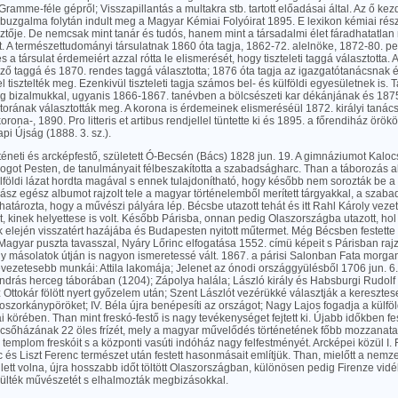
 Gramme-féle gépről; Visszapillantás a multakra stb. tartott előadásai által. Az ő 
 buzgalma folytán indult meg a Magyar Kémiai Folyóirat 1895. E lexikon kémiai ré
ztője. De nemcsak mint tanár és tudós, hanem mint a társadalmi élet fáradhatatlan
. A természettudományi társulatnak 1860 óta tagja, 1862-72. alelnöke, 1872-80. pe
és a társulat érdemeiért azzal rótta le elismerését, hogy tiszteleti taggá választotta.
ző taggá és 1870. rendes taggá választotta; 1876 óta tagja az igazgatótanácsnak és 
 tisztelték meg. Ezenkivül tiszteleti tagja számos bel- és külföldi egyesületnek is. T
meg bizalmukkal, ugyanis 1866-1867. tanévben a bölcsészeti kar dékánjának és 187
orának választották meg. A korona is érdemeinek elismeréséül 1872. királyi tanác
skorona-, 1890. Pro litteris et artibus rendjellel tüntette ki és 1895. a főrendiház örök
api Újság (1888. 3. sz.).
örténeti és arcképfestő, született Ó-Becsén (Bács) 1828 jun. 19. A gimnáziumot Kalo
s jogot Pesten, de tanulmányait félbeszakította a szabadságharc. Than a táborozás al
alföldi lázat hordta magával s ennek tulajdonítható, hogy később nem sorozták be a
ász egész albumot rajzolt tele a magyar történelemből merített tárgyakkal, a szab
atározta, hogy a művészi pályára lép. Bécsbe utazott tehát és itt Rahl Károly vezeté
, kinek helyettese is volt. Később Párisba, onnan pedig Olaszországba utazott, hol t
k elején visszatért hazájába és Budapesten nyitott műtermet. Még Bécsben festett
agyar puszta tavasszal, Nyáry Lőrinc elfogatása 1552. címü képeit s Párisban raj
ly másolatok útján is nagyon ismeretessé vált. 1867. a párisi Salonban Fata morgan
evezetesebb munkái: Attila lakomája; Jelenet az ónodi országgyülésből 1706 jun. 6.
András herceg táborában (1204); Zápolya halála; László király és Habsburgi Rudolf
 Ottokár fölött nyert győzelem után; Szent Lászlót vezérükké választják a keresztes
boszorkánypöröket; IV. Béla újra benépesíti az országot; Nagy Lajos fogadja a külfö
ai körében. Than mint freskó-festő is nagy tevékenységet fejtett ki. Újabb időkben fe
sőházának 22 öles frízét, mely a magyar művelődés történetének főbb mozzanatait
 templom freskóit s a központi vasúti indóház nagy felfestményét. Arcképei közül I. F
és Liszt Ferenc természet után festett hasonmásait említjük. Than, mielőtt a nem
lett volna, újra hosszabb időt töltött Olaszországban, különösen pedig Firenze vidé
ülték művészetét s elhalmozták megbizásokkal.