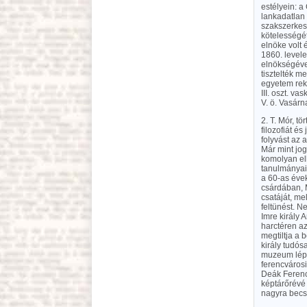
estélyein: a
lankadatlan
szakszerkes
kötelességét
elnöke volt 
1860. levele
elnökségével
tisztelték 
egyetem rekt
III. oszt. va
V. ö. Vasárn
2. T. Mór, t
filozofiát é
folyvást az 
Már mint jog
komolyan elh
tanulmányait
a 60-as éve
csárdában, M
csatáját, me
feltünést. N
Imre király 
harctéren az
megtiltja a 
király tudós
muzeum lépc
ferencvárosi
Deák Ferenc 
képtárőrévé 
nagyra becs