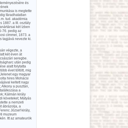
kezdeményezésére és
szének
 munkása is megtette
dig fáradhatatlan
 A m. tud. akadémia
1887. a III. osztály
anártársai két ízben
5-76. pedig az
sosi címmel, 1873. a
ös tagjává nevezte ki.
csán végezte, a
att két éven át
 császári seregbe.
adságharc után pedig
se alatt folytatta
öbb évet töltött, mig
e Jelenet egy magyar
zolta hires Mohácsi
ájával keltett nagy
; Alkony a pusztán,
 találkozása a
ek; Kálmán király
ldi követeket; Mátyás
stette a nemzeti
 ábrázolja, a
erenc József király,
zeti muzeum
kén. Itt az amateurök