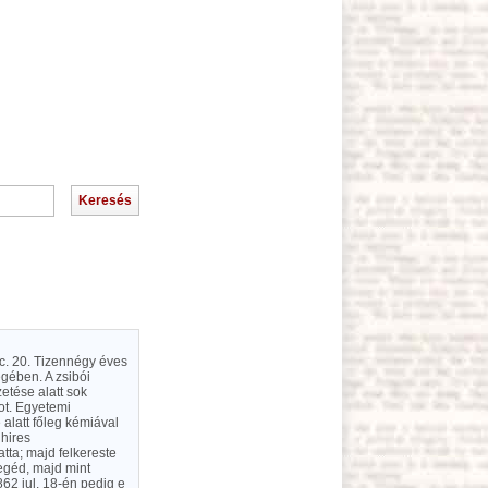
ec. 20. Tizennégy éves
gében. A zsibói
etése alatt sok
tot. Egyetemi
alatt főleg kémiával
 hires
tta; majd felkereste
egéd, majd mint
62 jul. 18-én pedig e