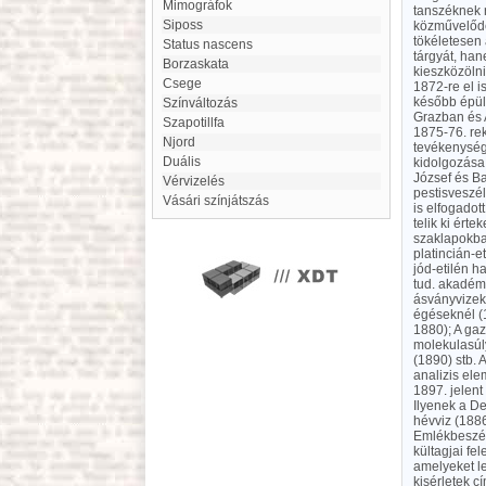
Mimográfok
tanszéknek r
Siposs
közművelődé
tökéletesen 
Status nascens
tárgyát, han
Borzaskata
kieszközölni
Csege
1872-re el i
később épül
színváltozás
Grazban és 
Szapotillfa
1875-76. rek
Njord
tevékenység
duális
kidolgozása
József és Ba
Vérvizelés
pestisveszél
vásári színjátszás
is elfogadot
telik ki ért
szaklapokba
platincián-et
jód-etilén h
tud. akadémi
ásványvizek
égéseknél (1
1880); A gaz
molekulasúl
(1890) stb. 
analizis el
1897. jelent
Ilyenek a De
hévviz (1886)
Emlékbeszéde
kültagjai fe
amelyeket l
kisérletek c