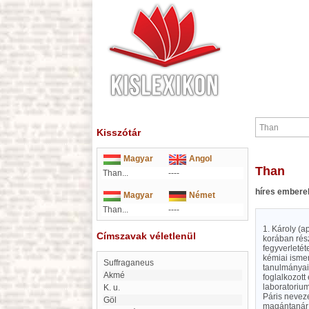
Kisszótár
Magyar
Angol
Than
Than...
----
híres embere
Magyar
Német
Than...
----
1. Károly (a
Címszavak véletlenül
korában rés
fegyverletét
kémiai ismer
Suffraganeus
tanulmányai
akmé
foglalkozott
laboratorium
K. u.
Páris neveze
Göl
magántanár f