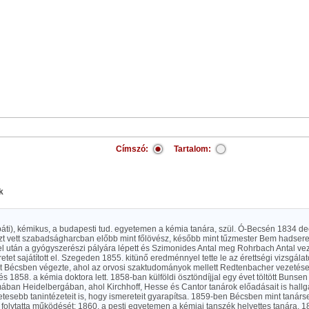
Címszó:
Tartalom:
k
páti), kémikus, a budapesti tud. egyetemen a kémia tanára, szül. Ó-Becsén 1834 d
zt vett szabadságharcban előbb mint főlövész, később mint tűzmester Bem hadsere
el után a gyógyszerészi pályára lépett és Szimonides Antal meg Rohrbach Antal vez
etet sajátított el. Szegeden 1855. kitünő eredménnyel tette le az érettségi vizsgála
t Bécsben végezte, ahol az orvosi szaktudományok mellett Redtenbacher vezetése 
 és 1858. a kémia doktora lett. 1858-ban külföldi ösztöndíjjal egy évet töltött Bunsen
ában Heidelbergában, ahol Kirchhoff, Hesse és Cantor tanárok előadásait is hallga
tesebb tanintézeteit is, hogy ismereteit gyarapítsa. 1859-ben Bécsben mint tanárs
olytatta működését; 1860. a pesti egyetemen a kémiai tanszék helyettes tanára, 18