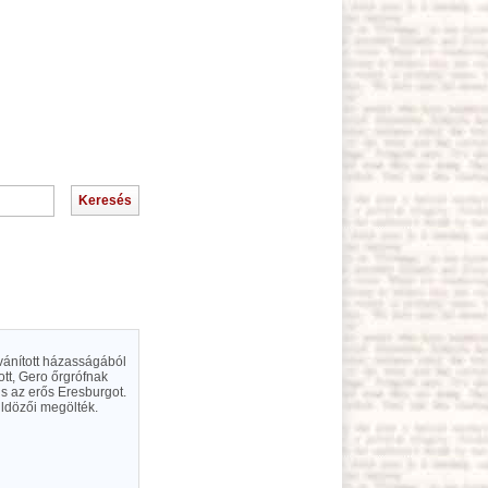
lvánított házasságából
tott, Gero őrgrófnak
 s az erős Eresburgot.
üldözői megölték.