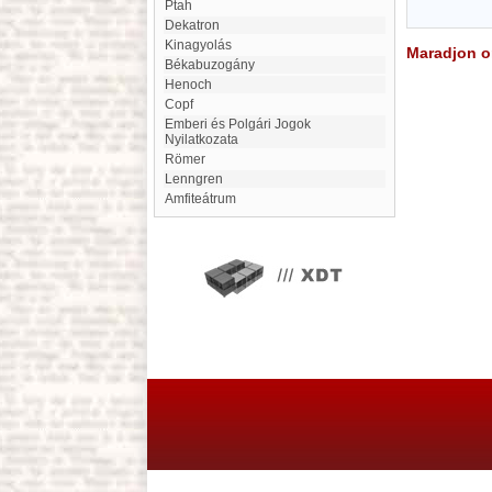
Ptah
dekatron
Kinagyolás
Maradjon on
Békabuzogány
Henoch
copf
Emberi és Polgári Jogok
Nyilatkozata
Römer
Lenngren
amfiteátrum