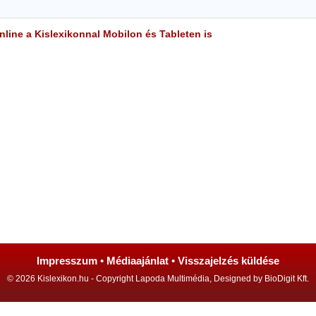
line a Kislexikonnal Mobilon és Tableten is
Impresszum
•
Médiaajánlat
•
Visszajelzés küldése
© 2026 Kislexikon.hu - Copyright Lapoda Multimédia, Designed by BioDigit Kft.