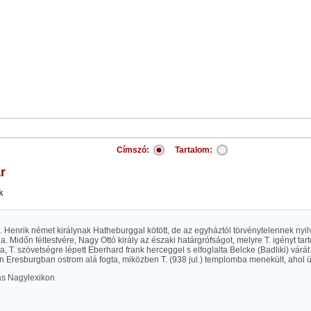
Címszó:
Tartalom:
r
k
. Henrik német királynak Hatheburggal kötött, de az egyháztól törvénytelennek nyi
ia. Midőn féltestvére, Nagy Ottó király az északi határgrófságot, melyre T. igényt tar
 T. szövetségre lépett Eberhard frank herceggel s elfoglalta Belcke (Badliki) várát
n Eresburgban ostrom alá fogta, miközben T. (938 jul.) templomba menekült, ahol 
las Nagylexikon