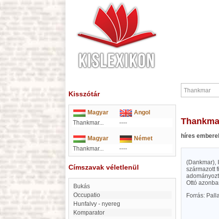
Kisszótár
Magyar
Angol
Thankma
Thankmar...
----
híres embere
Magyar
Német
Thankmar...
----
(Dankmar), I
Címszavak véletlenül
származott f
adományozta,
Ottó azonba
Bukás
Occupatio
Forrás: Pal
Hunfalvy - nyereg
Komparator