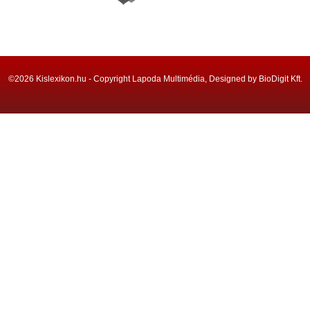
©2026 Kislexikon.hu - Copyright Lapoda Multimédia, Designed by BioDigit Kft.