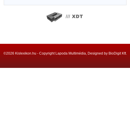
©2026 Kislexikon.hu - Copyright Lapoda Multimédia, Designed by BioDigit Kft.