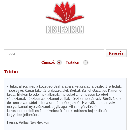
Címszó:
Tartalom:
Tibbu
v. tubu, afrikai nép a középső Szaharában, két családra oszlik: 1. a tedák,
Tibeszti és Kauar lakói; 2. a dazák, akik Borkut, Bar-el-Gazalt és Kanemet
lakját. Élükön fejedelmek állanak, melyeket a nemesség köréből
választanak; részben az iszlámot vallják, részben pogányok. Bőrük fekete,
de nem olyan sötét, mint a szudáni négereknél. Nyelvük a teda nyelv,
mely a kanuri nyelvtörzsnek egyik ága. Állattenyésztésből,
kereskedelemből és földmívelésből élnek, rablásra hajlandók és
kegyetlen jellemüek.
Forrás: Pallas Nagylexikon