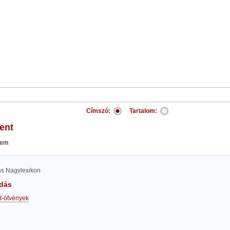
Címszó:
Tartalom:
gent
lem
las Nagylexikon
dás
t-ötvények