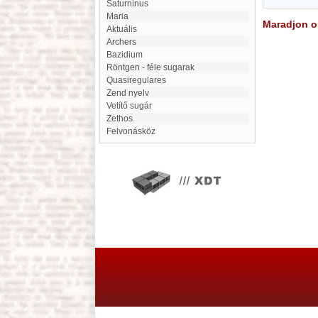
Saturninus
Maria
Maradjon on
aktuális
Archers
bazidium
Röntgen - féle sugarak
Quasiregulares
Zend nyelv
Vetítő sugár
Zethos
Felvonásköz