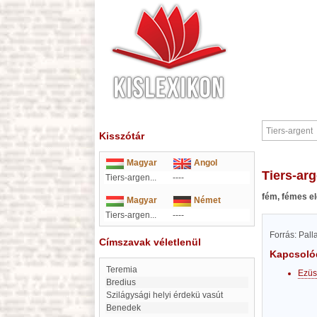
Kisszótár
Magyar
Angol
Tiers-ar
Tiers-argen...
----
fém, fémes e
Magyar
Német
Tiers-argen...
----
Forrás: Pal
Címszavak véletlenül
Kapcsoló
Teremia
Ezüs
Bredius
Szilágysági helyi érdekü vasút
Benedek