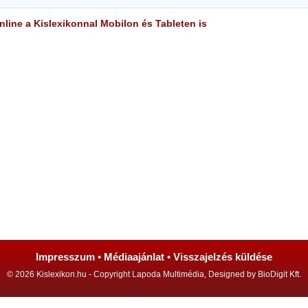
line a Kislexikonnal Mobilon és Tableten is
Impresszum
•
Médiaajánlat
•
Visszajelzés küldése
© 2026 Kislexikon.hu - Copyright Lapoda Multimédia, Designed by BioDigit Kft.