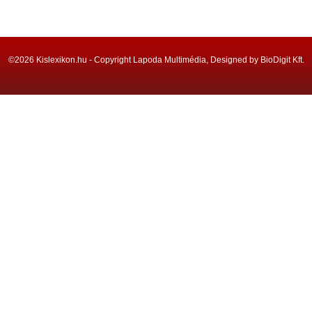
©2026 Kislexikon.hu - Copyright Lapoda Multimédia, Designed by BioDigit Kft.