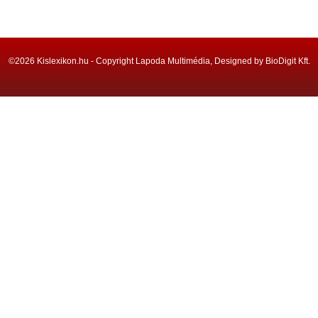
©2026 Kislexikon.hu - Copyright Lapoda Multimédia, Designed by BioDigit Kft.