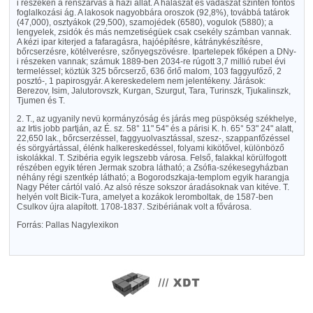
i részeken a rénszarvas a házi állat. A halászat és vadászat szintén fontos
foglalkozási ág. A lakosok nagyobbára oroszok (92,8%), továbbá tatárok
(47,000), osztyákok (29,500), szamojédek (6580), vogulok (5880); a
lengyelek, zsidók és más nemzetiségüek csak csekély számban vannak.
A kézi ipar kiterjed a fafaragásra, hajóépítésre, kátránykészítésre,
bőrcserzésre, kötélverésre, szőnyegszövésre. Ipartelepek főképen a DNy-
i részeken vannak; számuk 1889-ben 2034-re rúgott 3,7 millió rubel évi
termeléssel; köztük 325 bőrcserző, 636 őrlő malom, 103 faggyufőző, 2
posztó-, 1 papirosgyár. A kereskedelem nem jelentékeny. Járások:
Berezov, Isim, Jalutorovszk, Kurgan, Szurgut, Tara, Turinszk, Tjukalinszk,
Tjumen és T.
2. T., az ugyanily nevü kormányzóság és járás meg püspökség székhelye,
az Irtis jobb partján, az É. sz. 58° 11" 54" és a párisi K. h. 65° 53" 24" alatt,
22,650 lak., bőrcserzéssel, faggyuolvasztással, szesz-, szappanfőzéssel
és sörgyártással, élénk halkereskedéssel, folyami kikötővel, különböző
iskolákkal. T. Szibéria egyik legszebb városa. Felső, falakkal körülfogott
részében egyik téren Jermak szobra látható; a Zsófia-székesegyházban
néhány régi szentkép látható; a Bogorodszkaja-templom egyik harangja
Nagy Péter cártól való. Az alsó része sokszor áradásoknak van kitéve. T.
helyén volt Bicik-Tura, amelyet a kozákok leromboltak, de 1587-ben
Csulkov újra alapított. 1708-1837. Szibériának volt a fővárosa.
Forrás: Pallas Nagylexikon