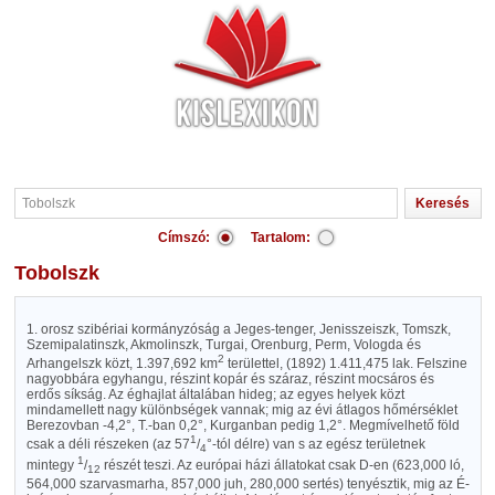
Címszó:
Tartalom:
Tobolszk
1. orosz szibériai kormányzóság a Jeges-tenger, Jenisszeiszk, Tomszk,
Szemipalatinszk, Akmolinszk, Turgai, Orenburg, Perm, Vologda és
2
Arhangelszk közt, 1.397,692 km
területtel, (1892) 1.411,475 lak. Felszine
nagyobbára egyhangu, részint kopár és száraz, részint mocsáros és
erdős síkság. Az éghajlat általában hideg; az egyes helyek közt
mindamellett nagy különbségek vannak; mig az évi átlagos hőmérséklet
Berezovban -4,2°, T.-ban 0,2°, Kurganban pedig 1,2°. Megmívelhető föld
1
csak a déli részeken (az 57
/
°-tól délre) van s az egész területnek
4
1
mintegy
/
részét teszi. Az európai házi állatokat csak D-en (623,000 ló,
12
564,000 szarvasmarha, 857,000 juh, 280,000 sertés) tenyésztik, mig az É-