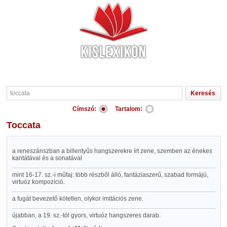
Címszó:
Tartalom:
toccata
a reneszánszban a billentyűs hangszerekre írt zene, szemben az énekes
kantátával és a sonatával
mint 16-17. sz.-i műfaj: több részből álló, fantáziaszerű, szabad formájú,
virtuóz kompozíció.
a fugát bevezető kötetlen, olykor imitációs zene.
újabban, a 19. sz.-tól gyors, virtuóz hangszeres darab.