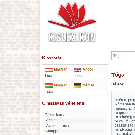
Kisszótár
Magyar
Angol
Tóga
tóga
chiton
ruházat
Magyar
Német
Tóga...
----
a római polg
Címszavak véletlenül
Rómában lak
megszünt. Re
magisztrátus
Tőkés kacsa
mindaddig vi
Pippin
becsülték az
császárság k
maniera greca
mindvégig m
Galuppi
lacernában, 