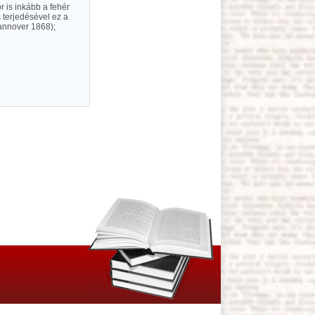
r is inkább a fehér
s terjedésével ez a
annover 1868);