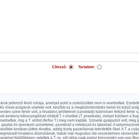
Címszó:
Tartalom:
árok jellemző felső ruhája, amelyet azért a száműzöttek nem is viselhettek. Eredeti
ó római polgárok viselete volt, később ez a megkülönböztetés belső és külső polg
ndes szine fehér volt, a hivatalos jelölteknél (candidati) különösen feltünő fehér sz
ok keskeny biborszegéllyel ellátott T.-t viseltek (T. praetexta), melyet külöben a fi
selhettek, mig a T. virilist (férfiui T.) meg nem kapták. Szövete gyapjuból volt, még
 apuliai és tarentumi szöveteket, azonkivül a miletoszit és lakoniait. A selyemszöve
ésőbbi korában jöttek divatba, addig tiszta pazarlásnak tekintették őket. A T. a csás
egmaradt hivatalos díszruhának, habár már Augustus óta veszedelmes versenytár
amelyet felöltőképen vetettek a T.-ra, sőt néha csak egész könnyedén egy-egy fibu