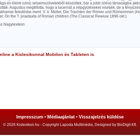
ága és élénk szinü selyemszövetekből készültek, bár a jobb ízlésü társaságba akko
tották. Augustus megtiltotta, hogy a lacernát a népgyüléseket viseljék, de a fényűzé
csakhamar feledésbe ment. V. ö. Müller, Die Trachten der Römer und Römerinnen (H
r, On the T. praetaxta of Roman children (The Classical Rewiuw 1896 okt.).
las Nagylexikon
line a Kislexikonnal Mobilon és Tableten is
Impresszum
•
Médiaajánlat
•
Visszajelzés küldése
© 2026 Kislexikon.hu - Copyright Lapoda Multimédia, Designed by BioDigit Kft.