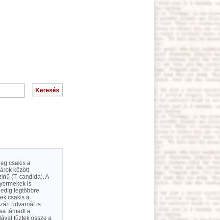
leg csakis a
árok között
inü (T. candida). A
ugyermekek is
 pedig legtöbbre
tek csakis a
zári udvarnál is
sa támadt a
lával tűztek össze a