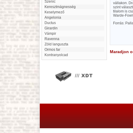
Szenic
vállakon. Dr
Keresztmágnesség
szint válasz
tilalom is 
Keselymező
Warde-Fowle
Angelonia
ductus
Forrás: Pal
Girardin
Vámpir
Ravenna
zöld languszta
Ormos far
Maradjon on
Kontranyolcad