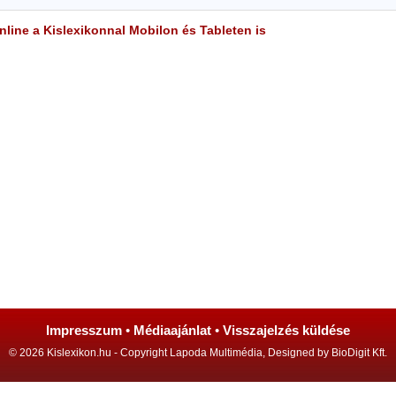
line a Kislexikonnal Mobilon és Tableten is
Impresszum
•
Médiaajánlat
•
Visszajelzés küldése
© 2026 Kislexikon.hu - Copyright Lapoda Multimédia, Designed by BioDigit Kft.