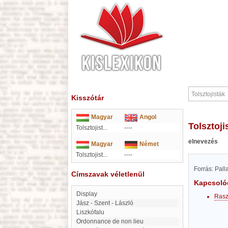
Kisszótár
Magyar
Angol
Tolsztoji
Tolsztojist...
----
elnevezés
Magyar
Német
Tolsztojist...
----
Forrás: Pal
Címszavak véletlenül
Kapcsoló
Display
Rasz
Jász - Szent - László
Liszkófalu
Ordonnance de non lieu