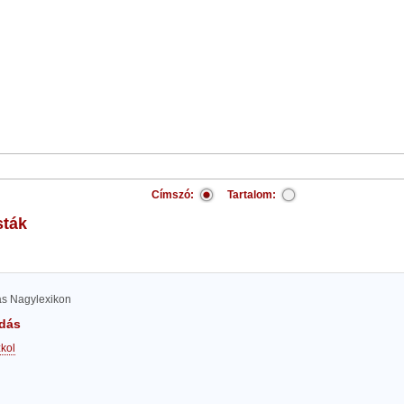
Címszó:
Tartalom:
sták
las Nagylexikon
dás
kol