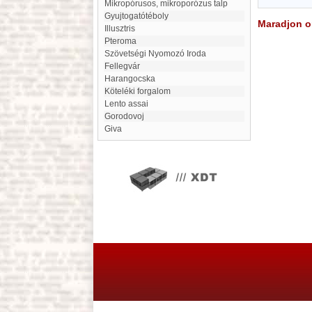
mikropórusos, mikroporózus talp
Gyujtogatótéboly
Maradjon on
illusztris
Pteroma
Szövetségi Nyomozó Iroda
Fellegvár
Harangocska
Köteléki forgalom
lento assai
Gorodovoj
Giva