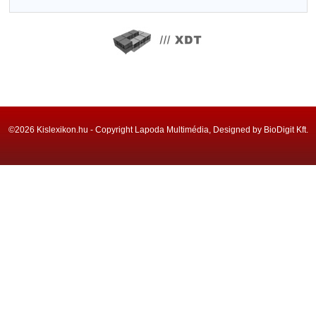
©2026 Kislexikon.hu - Copyright Lapoda Multimédia, Designed by BioDigit Kft.