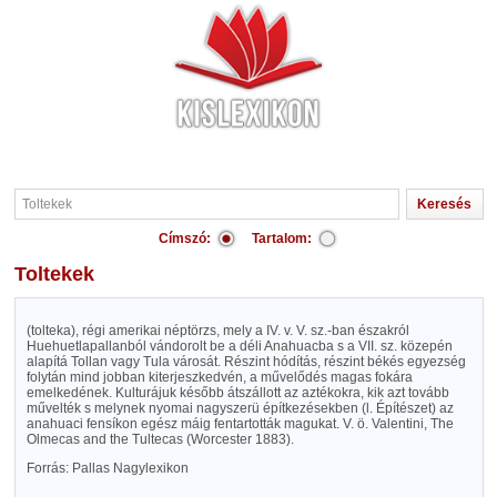
Címszó:
Tartalom:
Toltekek
(tolteka), régi amerikai néptörzs, mely a IV. v. V. sz.-ban északról
Huehuetlapallanból vándorolt be a déli Anahuacba s a VII. sz. közepén
alapítá Tollan vagy Tula városát. Részint hódítás, részint békés egyezség
folytán mind jobban kiterjeszkedvén, a művelődés magas fokára
emelkedének. Kulturájuk később átszállott az aztékokra, kik azt tovább
művelték s melynek nyomai nagyszerü építkezésekben (l. Építészet) az
anahuaci fensíkon egész máig fentartották magukat. V. ö. Valentini, The
Olmecas and the Tultecas (Worcester 1883).
Forrás: Pallas Nagylexikon