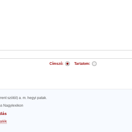
Címszó:
Tartalom:
rrent szótól) a. m. hegyi patak.
las Nagylexikon
dás
alék