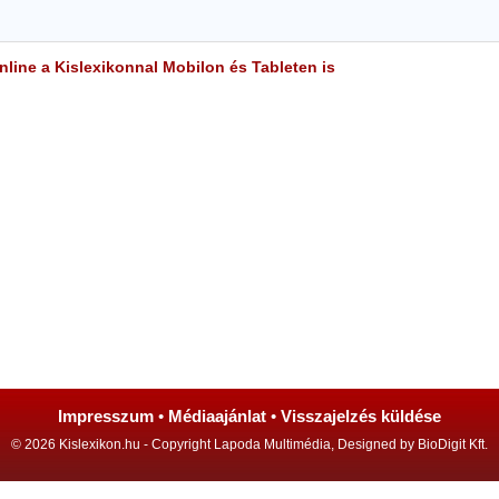
line a Kislexikonnal Mobilon és Tableten is
Impresszum
•
Médiaajánlat
•
Visszajelzés küldése
© 2026 Kislexikon.hu - Copyright Lapoda Multimédia, Designed by BioDigit Kft.