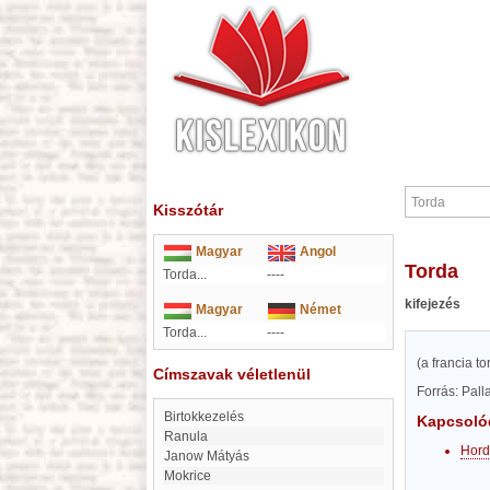
Kisszótár
Magyar
Angol
Torda
Torda...
----
kifejezés
Magyar
Német
Torda...
----
(a francia to
Címszavak véletlenül
Forrás: Pal
Birtokkezelés
Kapcsoló
Ranula
Hord
Janow Mátyás
Mokrice