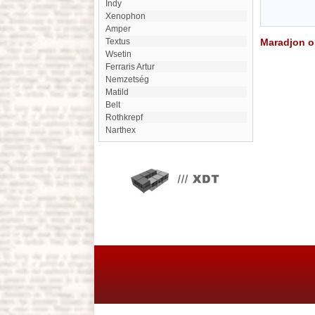
Indy
Xenophon
amper
Textus
Maradjon on
Wsetin
Ferraris Artur
Nemzetség
Matild
Belt
Rothkrepf
Narthex