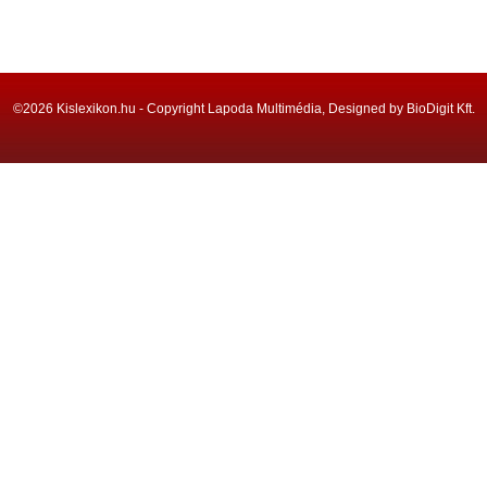
©2026 Kislexikon.hu - Copyright Lapoda Multimédia, Designed by BioDigit Kft.