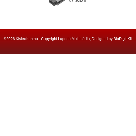
©2026 Kislexikon.hu - Copyright Lapoda Multimédia, Designed by BioDigit Kft.