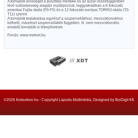
A tornádók erősségét a pusztítás mértéke és az azzal összefüggésben
lévő szélsebesség alapján osztályozzuk, leggyakrabban a 6 fokozatú
amerikai Fujita-skála (F0-F5) és a 12 fokozatú európai TORRO-skála (T0-
T11) szerint.
A tornádók kialakulása egyrészt a szupercellákhoz, mezociklonokhoz
köthető, másrészt szupercelláktól független, ill. nem mezociklonális
eredetű tornádók is létrejöhetnek.
Forrás: www.metnet.hu
©2026 Kislexikon.hu - Copyright Lapoda Multimédia, Designed by BioDigit Kft.