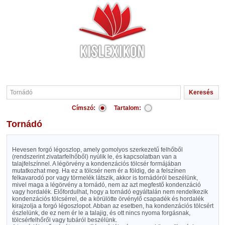
Címszó:
Tartalom:
Tornádó
Hevesen forgó légoszlop, amely gomolyos szerkezetű felhőből
(rendszerint zivatarfelhőből) nyúlik le, és kapcsolatban van a
talajfelszínnel. A légörvény a kondenzációs tölcsér formájában
mutatkozhat meg. Ha ez a tölcsér nem ér a földig, de a felszínen
felkavarodó por vagy törmelék látszik, akkor is tornádóról beszélünk,
mivel maga a légörvény a tornádó, nem az azt megfestő kondenzáció
vagy hordalék. Előfordulhat, hogy a tornádó egyáltalán nem rendelkezik
kondenzációs tölcsérrel, de a körülötte örvénylő csapadék és hordalék
kirajzolja a forgó légoszlopot. Abban az esetben, ha kondenzációs tölcsért
észlelünk, de ez nem ér le a talajig, és ott nincs nyoma forgásnak,
tölcsérfelhőről vagy tubáról beszélünk.