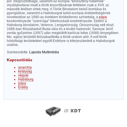
pol. megosztottsága, valamint az európai "keresztény hatalmak"
viszálykodásai miatt a török kiszorításának feltételei csak a XVII. sz.
második felében értek meg. A Török Birodalom belső bomlása és
gyengülése, valamint a Habsburgok kelet-európai érdekeltségének
növekedése az 1680-as években törökellenes szövetség, a
pápa
kezdeményezte "szent-liga" létrehozását eredményezte. Ebben a
Habsburg-birodalom, Velence, Lengyelország, Oroszország vett részt.
1686-ban fölszabadult Buda vára és a kiváló hadvezér, Savoyai Jenő
zentai győzelme (1697) után megkötött karlócai béke (1699) lényegében
Mo. egész területét felszabadította a török uralom alól. A volt török
hódoltsági területekkel együtt Erdélyre is kiterjeszkedett a Habsburgok
uralma.
Szerkesztette:
Lapoda Multimédia
Kapcsolódás
anarchia
királyság
végvár
Habsburg
pápa
Erdély