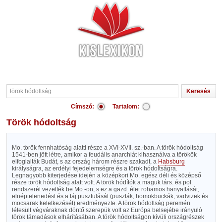
Címszó:
Tartalom:
török hódoltság
Mo. török fennhatóság alatti része a XVI-XVII. sz.-ban. A török hódoltság
1541-ben jött létre, amikor a feudális anarchiát kihasználva a törökök
elfoglalták Budát, s az ország három részre szakadt, a
Habsburg
királyságra, az erdélyi fejedelemségre és a török hódoltságra.
Legnagyobb kiterjedése idején a középkori Mo. egész déli és középső
része török hódoltság alatt volt. A török hódítók a maguk társ. és pol.
rendszerét vezették be Mo.-on, s ez a gazd. élet rohamos hanyatlását,
elnéptelenedést és a táj pusztulását (puszták, homokbuckák, vadvizek és
mocsarak keletkezését) eredményezte. A török hódoltság peremén
létesült végváraknak döntő szerepük volt az Európa belsejébe irányuló
török támadások elhárításában. A török hódoltságon kívüli országrészek