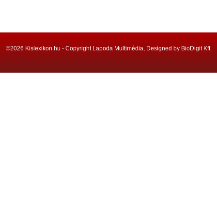
©2026 Kislexikon.hu - Copyright Lapoda Multimédia, Designed by BioDigit Kft.