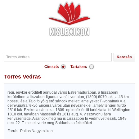
Címszó:
Tartalom:
Torres Vedras
régi, egykor erődített portugál város Estremadurában, a lisszaboni
kerületben, a liszabon-figuerai vasúti vonalon, (1890) 6079 lak., a 45 km.
hosszu és a Tajo folyóig érő sáncok mellett, amelyeket T.-vonalnak v. a
délnyugatra fekvő Ericeira város után neveznek el, amely tengeri fürdő
2516 lak. Ezeket a sáncokat 1809. építették és itt tartóztatta fel Wellington
1810 okt. havában Massénát és 1811 aug. 4. visszavonulásra
kényszerítette. A sáncok még ma is Lisszabon fő védművét teszik. 1849
dec. 22. T. mellett verte meg Saldanha a felkelőket.
Forrás: Pallas Nagylexikon