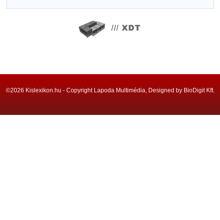
©2026 Kislexikon.hu - Copyright Lapoda Multimédia, Designed by BioDigit Kft.