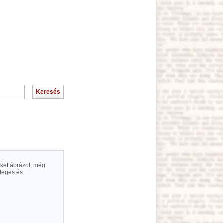
eket ábrázol, még
tleges és