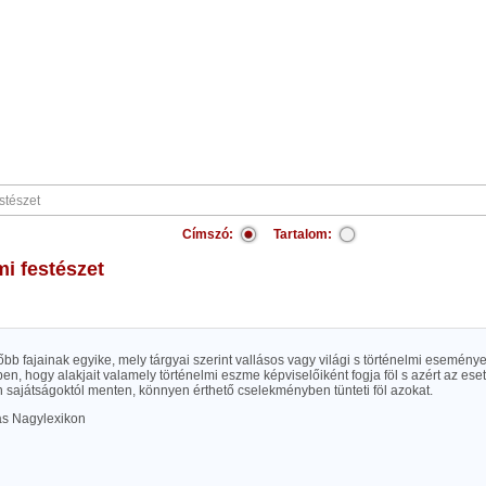
Címszó:
Tartalom:
mi festészet
főbb fajainak egyike, mely tárgyai szerint vallásos vagy világi s történelmi esemény
en, hogy alakjait valamely történelmi eszme képviselőiként fogja föl s azért az ese
n sajátságoktól menten, könnyen érthető cselekményben tünteti föl azokat.
las Nagylexikon