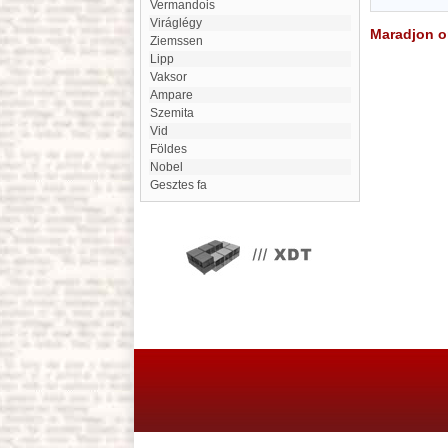
Vermandois
Viráglégy
Maradjon on
Ziemssen
Lipp
vaksor
Ampare
Szemita
Vid
Földes
Nobel
Gesztes fa