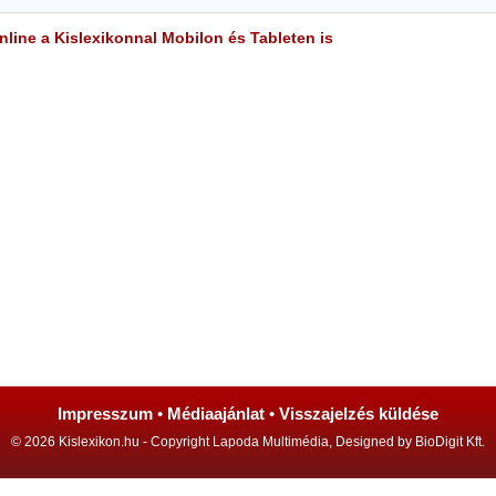
line a Kislexikonnal Mobilon és Tableten is
Impresszum
•
Médiaajánlat
•
Visszajelzés küldése
© 2026 Kislexikon.hu - Copyright Lapoda Multimédia, Designed by BioDigit Kft.