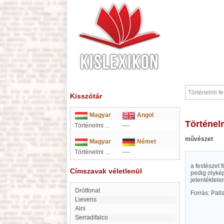
Kisszótár
Magyar
Angol
Történel
Történelmi ...
----
művészet
Magyar
Német
Történelmi ...
----
a festészet 
Címszavak véletlenül
pedig olykép
jelentéktele
Drótfonat
Forrás: Pal
Lievens
alni
Serradifalco