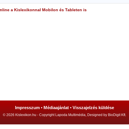
line a Kislexikonnal Mobilon és Tableten is
Impresszum
•
Médiaajánlat
•
Visszajelzés küldése
© 2026 Kislexikon.hu - Copyright Lapoda Multimédia, Designed by BioDigit Kft.