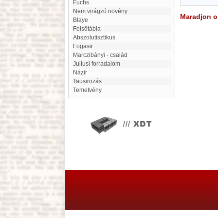
Fuchs
Nem virágzó növény
Maradjon on
Blaye
Felsőtábla
abszolutisztikus
Fogasir
Marczibányi - család
Juliusi forradalom
Názir
Tausirozás
Temetvény