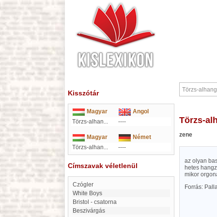
Kisszótár
Magyar
Angol
Törzs-a
Törzs-alhan...
----
zene
Magyar
Német
Törzs-alhan...
----
az olyan ba
Címszavak véletlenül
hetes hangz
mikor orgon
Czógler
Forrás: Pal
White Boys
Bristol - csatorna
Beszivárgás