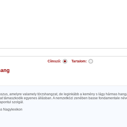
Címszó:
Tartalom:
lhang
sszus, amelyre valamely törzshangzat, de leginkább a kemény s lágy hármas hangz
at támaszkodik egyenes állásban. A nemzetközi zenében basse fondamentale néven 
apontul szolgál.
las Nagylexikon