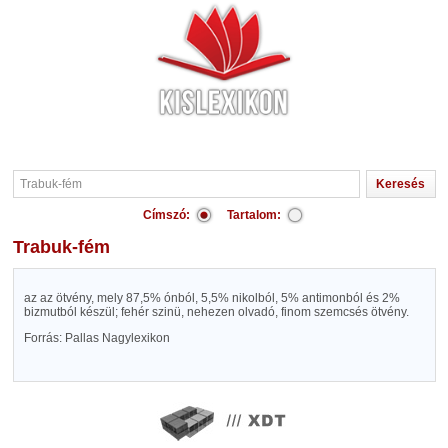
Címszó:
Tartalom:
Trabuk-fém
az az ötvény, mely 87,5% ónból, 5,5% nikolból, 5% antimonból és 2%
bizmutból készül; fehér szinü, nehezen olvadó, finom szemcsés ötvény.
Forrás: Pallas Nagylexikon