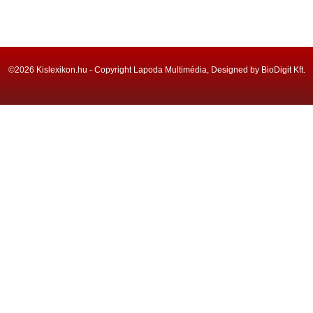
©2026 Kislexikon.hu - Copyright Lapoda Multimédia, Designed by BioDigit Kft.