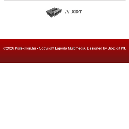
©2026 Kislexikon.hu - Copyright Lapoda Multimédia, Designed by BioDigit Kft.