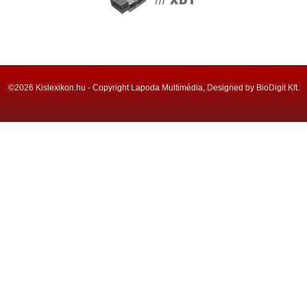
©2026 Kislexikon.hu - Copyright Lapoda Multimédia, Designed by BioDigit Kft.