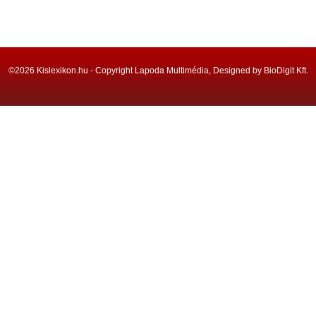
©2026 Kislexikon.hu - Copyright Lapoda Multimédia, Designed by BioDigit Kft.