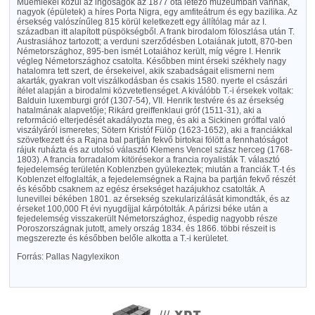
Műemlékei közül az ingóságok az 1877 óta létező múzeumban vannak,
nagyok (épületek) a híres Porta Nigra, egy amfiteátrum és egy bazilika. Az
érsekség valószínűleg 815 körül keletkezett egy állítólag már az I.
században itt alapított püspökségből. A frank birodalom föloszlása után T.
Austrasiához tartozott; a verduni szerződésben Lotaiának jutott, 870-ben
Németországhoz, 895-ben ismét Lotaiához került, míg végre I. Henrik
végleg Németországhoz csatolta. Későbben mint érseki székhely nagy
hatalomra tett szert, de érsekeivel, akik szabadságait elismerni nem
akarták, gyakran volt viszálkodásban és csakis 1580. nyerte el császári
ítélet alapján a birodalmi közvetetlenséget. A kiválóbb T.-i érsekek voltak:
Balduin luxemburgi gróf (1307-54), VII. Henrik testvére és az érsekség
hatalmának alapvetője; Rikárd greiffenklaui gróf (1511-31), aki a
reformáció elterjedését akadályozta meg, és aki a Sickinen gróffal való
viszályáról ismeretes; Sötern Kristóf Fülöp (1623-1652), aki a franciákkal
szövetkezett és a Rajna bal partján fekvő birtokai fölött a fennhatóságot
rájuk ruházta és az utolsó választó Klemens Vencel szász herceg (1768-
1803). A francia forradalom kitörésekor a francia royalisták T. választó
fejedelemség területén Koblenzben gyülekeztek; miután a franciák T.-t és
Koblenzet elfoglalták, a fejedelemségnek a Rajna ba partján fekvő részét
és később csaknem az egész érsekséget hazájukhoz csatolták. A
lunevillei békében 1801. az érsekség szekularizálását kimondták, és az
érseket 100,000 Ft évi nyugdíjjal kárpótolták. A párizsi béke után a
fejedelemség visszakerült Németországhoz, éspedig nagyobb része
Poroszországnak jutott, amely ország 1834. és 1866. többi részeit is
megszerezte és későbben belőle alkotta a T.-i kerületet.
Forrás: Pallas Nagylexikon