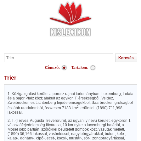
Címszó:
Tartalom:
Trier
1. Közigazgatási kerület a porosz rajnai tartományban, Luxemburg, Lotaia
és a bajor Pfalz közt; alakult az egykori T. érsekségből, Veldez,
Zweibrücken és Lichtenberg fejedelemségekből, Saarbrücken grófságból
2
és több uradalomból; összesen 7183 km
területtel, (1890) 711,998
lakossal.
2. T. (Treves, Augusta Treverorum), az ugyanily nevű kerület, egykoron T.
választófejedelemség fővárosa, 10 km-nyire a luxemburgi határtól, a
Mosel jobb partján, szőlőkkel beültetett dombok közt, vasutak mellett,
(1890) 36,166 lakossal, vasöntéssel, nagy bőrgyárakkal, bútor-, kefe-,
kalap-, dohány-, cipő-, ecet-, kocsi-, mustár-, sör-, zongoragyártással,