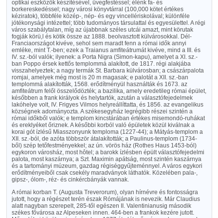
optikai eszközök készítésével, üvegfestéssel; élénk fa- és
borkereskedéssel; nagy városi könyvtárral (100,000 kötet értékes
kéziratok), többféle közép-, nép- és egy vincellériskolával; különféle
jótékonysági intézettel; több tudományos társulattal és egyesülettel. A régi
város szabálytalan, míg az újabbnak széles utcái amazt, mint körutak
fogják körü,l és kötik össze az 1888. beolvasztott külvárosokkal. Dél-
Franciaországot kivéve, sehol sem maradt fenn a római idők annyi
emléke, mint T.-ben; ezek a Traianus amfiteátrumát kivéve, mind a III. és
IV. sz.-ból valók; ilyenek: a Porta Nigra (Simon-kapu), amelyet a XI. sz.-
ban Poppo érsek kettős templommá alakított, de 1817. régi alakjába
visszahelyeztek; a nagy termák St. Barbara külvárosban; a császárpalota
romjai, amelyek még most is 20 m magasak; e palotát a XII. sz.-ban
templommá alakították, 1568. erődítményül használták és 1673. az
amfiteátrum felől összelődözték; a bazilika, amely eredetileg római épület,
későbben a frank királyok és helytartók, azután a választófejedelmek
lakóhelye volt, IV. Frigyes Vilmos helyreállíttatta, és 1856. az evangelikus
községnek adományozta. A székesegyház legrégibb részei szintén a
római időkből valók; e templom kincstárában értékes misemondó-ruhákat
és ereklyéket őriznek. A későbbi korból való épületek közül kiválnak a
korai gót ízlésű Miasszonyunk temploma (1227-44); a Mátyás-templom a
XII. sz.-ból, de azóta többször átalakították; a Paulinus-templom (1734-
ből) szép tetőfestményekkel; az ún. vörös ház (Rothes Haus 1453-ból)
egykoron városház, most hôtel; a barokk ízlésben épült választófejedelmi
palota, most kaszárnya; a Szt. Maximin apátság, most szintén kaszárnya
és a tartományi múzeum, gazdag régiséggyűjteménnyel. A város egykori
erődítményeiből csak csekély maradványok láthatók. Közelében pala-,
gipsz-, ólom-, réz- és cinkércbányák vannak.
A római korban T. (Augusta Treverorum), olyan hírnévre és fontosságra
jutott, hogy a régészet terén észak Rómájának is nevezik. Már Claudius
alatt nagyban szerepelt, 285-től egészen II. Valentinianusig második
székes fővárosa az Alpeseken innen. 464-ben a frankok kezére jutott.