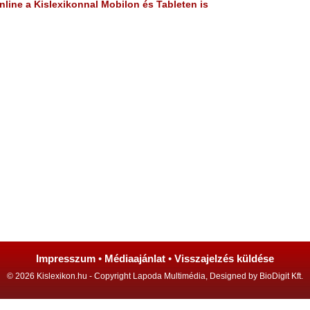
line a Kislexikonnal Mobilon és Tableten is
Impresszum
•
Médiaajánlat
•
Visszajelzés küldése
© 2026 Kislexikon.hu - Copyright Lapoda Multimédia, Designed by BioDigit Kft.