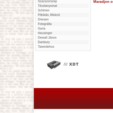
Százszorszép
Maradjon on
tésztanyomat
Schirren
filtrálás, filtráció
Driesen
fotográfia
Guria
Heusinger
Dewall János
Danbury
Tawestehus