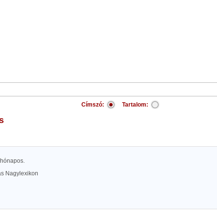
Címszó:
Tartalom:
is
 hónapos.
las Nagylexikon