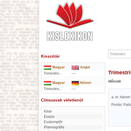
Kisszótár
Magyar
Angol
Trimestr
Trimestris...
----
időszak
Magyar
Német
Trimestris...
----
a. m. három
Címszavak véletlenül
Forrás: Pal
klisé
evaziv
eszkomptőr
Plannográfia